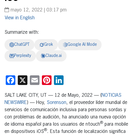
mayo 12, 2022 | 03:17 pm
English
Summarize with:
ChatGPT
Grok
Google AI Mode
Perplexity
Claude.ai
Facebook
X
Email
Pinterest
LinkedIn
SALT LAKE CITY, UT — 12 de Mayo, 2022 — (
NOTICIAS
NEWSWIRE
) — Hoy,
Sorenson
, el proveedor líder mundial de
servicios de comunicación inclusiva para personas sordas y
con problemas de audición, ha anunciado una nueva opción
®
de idioma español para los usuarios de ntouch
para mobile
®
en dispositivos iOS
. Esta función de localización significa