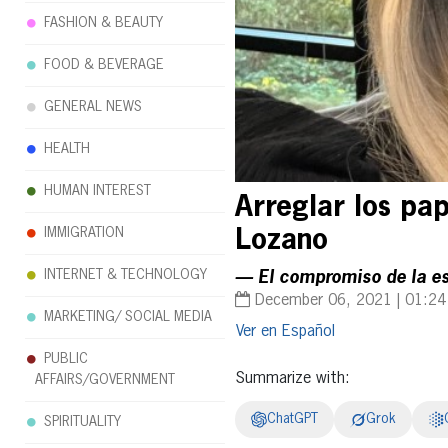
FASHION & BEAUTY
FOOD & BEVERAGE
GENERAL NEWS
HEALTH
HUMAN INTEREST
Arreglar los pa
IMMIGRATION
Lozano
INTERNET & TECHNOLOGY
— El compromiso de la esp
December 06, 2021 | 01:2
MARKETING/ SOCIAL MEDIA
Español
PUBLIC
Summarize with:
AFFAIRS/GOVERNMENT
ChatGPT
Grok
SPIRITUALITY