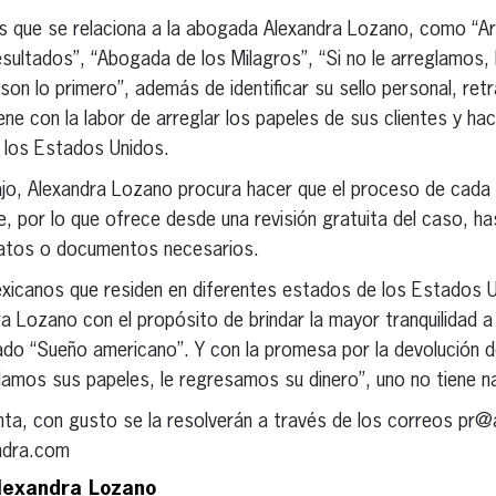
 que se relaciona a la abogada Alexandra Lozano, como “Arre
sultados”, “Abogada de los Milagros”, “Si no le arreglamos,
son lo primero”, además de identificar su sello personal, retr
ne con la labor de arreglar los papeles de sus clientes y hac
n los Estados Unidos.
ajo, Alexandra Lozano procura hacer que el proceso de cada
nte, por lo que ofrece desde una revisión gratuita del caso, has
rmatos o documentos necesarios.
canos que residen en diferentes estados de los Estados U
a Lozano con el propósito de brindar la mayor tranquilidad a
ado “Sueño americano”. Y con la promesa por la devolución de
eglamos sus papeles, le regresamos su dinero”, uno no tiene n
unta, con gusto se la resolverán a través de los correos p
ndra.com
lexandra Lozano