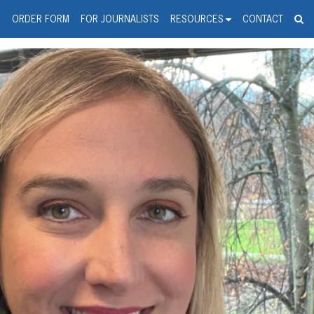
spanic Press Release Distributi
wire should 'tu'
G
ORDER FORM
FOR JOURNALISTS
RESOURCES
CONTACT