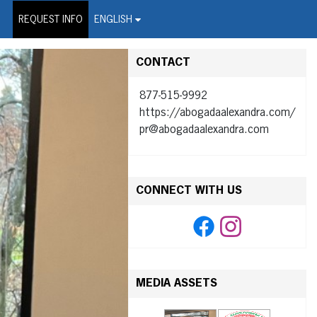
on Wire Service
REQUEST INFO
ENGLISH
CONTACT
877-515-9992
https://abogadaalexandra.com/
pr@abogadaalexandra.com
CONNECT WITH US
MEDIA ASSETS