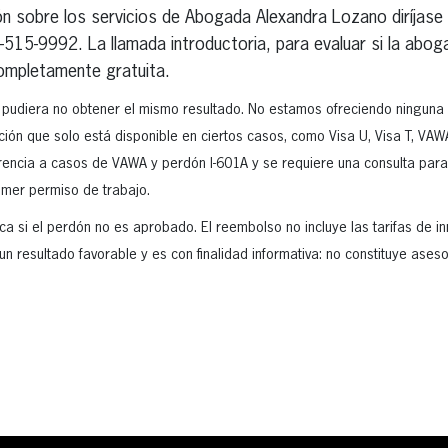
n sobre los servicios de Abogada Alexandra Lozano diríjase
-515-9992. La llamada introductoria, para evaluar si la abo
completamente gratuita.
 pudiera no obtener el mismo resultado. No estamos ofreciendo ninguna
opción que solo está disponible en ciertos casos, como Visa U, Visa T, VAWA
encia a casos de VAWA y perdón I-601A y se requiere una consulta para d
imer permiso de trabajo.
ca si el perdón no es aprobado. El reembolso no incluye las tarifas de in
n resultado favorable y es con finalidad informativa: no constituye ases
erest
inkedIn