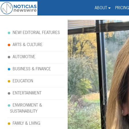
Noticias Newswire - Hi
The world changed. Your 
ABOUT
PRICIN
NEW! EDITORIAL FEATURES
ARTS & CULTURE
AUTOMOTIVE
BUSINESS & FINANCE
EDUCATION
ENTERTAINMENT
ENVIRONMENT &
SUSTAINABILITY
FAMILY & LIVING