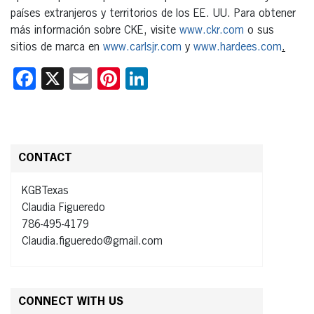
países extranjeros y territorios de los EE. UU. Para obtener
más información sobre CKE, visite
www.ckr.com
o sus
sitios de marca en
www.carlsjr.com
y
www.hardees.com
.
Facebook
X
Email
Pinterest
LinkedIn
CONTACT
KGBTexas
Claudia Figueredo
786-495-4179
Claudia.figueredo@gmail.com
CONNECT WITH US