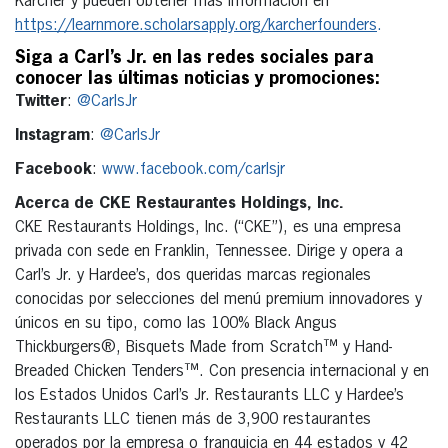
Karcher y pueden obtener más información en
https://learnmore.scholarsapply.org/karcherfounders
.
Siga a Carl’s Jr. en las redes sociales para
conocer las últimas noticias y promociones:
Twitter
:
@CarlsJr
Instagram
:
@CarlsJr
Facebook
:
www.facebook.com/carlsjr
Acerca de CKE Restaurantes Holdings, Inc.
CKE Restaurants Holdings, Inc. (“CKE”), es una empresa
privada con sede en Franklin, Tennessee. Dirige y opera a
Carl’s Jr. y Hardee’s, dos queridas marcas regionales
conocidas por selecciones del menú premium innovadores y
únicos en su tipo, como las 100% Black Angus
Thickburgers®, Bisquets Made from Scratch™ y Hand-
Breaded Chicken Tenders™. Con presencia internacional y en
los Estados Unidos Carl’s Jr. Restaurants LLC y Hardee’s
Restaurants LLC tienen más de 3,900 restaurantes
operados por la empresa o franquicia en 44 estados y 42