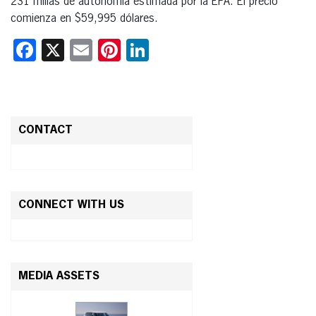
231 millas de autonomía estimada por la EPA. El precio
comienza en $59,995 dólares.
Facebook
X
Email
Pinterest
LinkedIn
CONTACT
CONNECT WITH US
MEDIA ASSETS