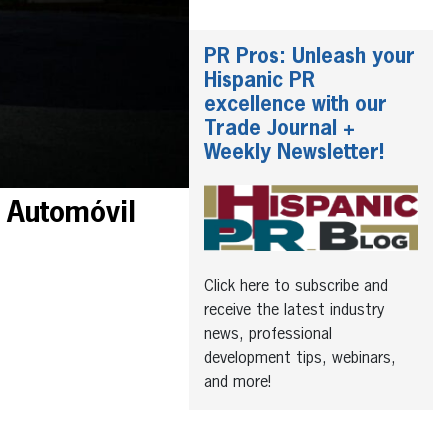
PR Pros: Unleash your
Hispanic PR
excellence with our
Trade Journal +
Weekly Newsletter!
 Automóvil
Click here to subscribe and
receive the latest industry
news, professional
development tips, webinars,
and more!