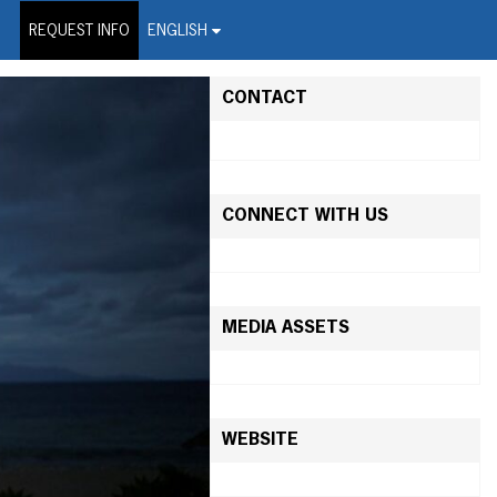
on Wire Service
REQUEST INFO
ENGLISH
CONTACT
CONNECT WITH US
MEDIA ASSETS
WEBSITE