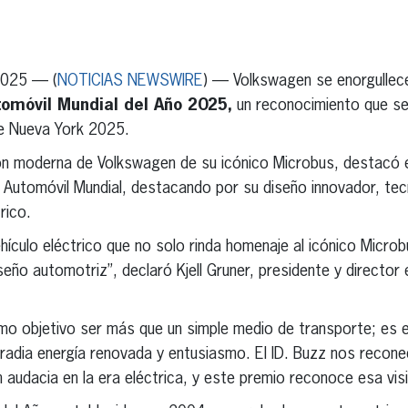
erest
inkedIn
2025 — (
NOTICIAS NEWSWIRE
) — Volkswagen se enorgullece
tomóvil Mundial del Año 2025,
un reconocimiento que se 
de Nueva York 2025.
ción moderna de Volkswagen de su icónico Microbus, destacó en
 Automóvil Mundial, destacando por su diseño innovador, tec
rico.
ículo eléctrico que no solo rinda homenaje al icónico Micro
iseño automotriz”, declaró Kjell Gruner, presidente y directo
mo objetivo ser más que un simple medio de transporte; es e
rradia energía renovada y entusiasmo. El ID. Buzz nos recon
 audacia en la era eléctrica, y este premio reconoce esa visi