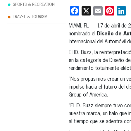
SPORTS & RECREATION
Facebook
X
Email
Pint
L
TRAVEL & TOURISM
MIAMI, FL — 17 de abril de 
nombrado el
Diseño de Au
Internacional del Automóvil 
El ID. Buzz, la reinterpreta
en la categoría de Diseño de
rendimiento totalmente eléct
“Nos propusimos crear un veh
impulse hacia el futuro del d
Group of America.
“El ID. Buzz siempre tuvo co
nuestra marca, un halo que i
al tiempo que se adentra con