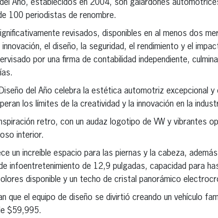
 del Año, establecidos en 2004, son galardones automotric
de 100 periodistas de renombre.
ignificativamente revisados, disponibles en al menos dos me
innovación, el diseño, la seguridad, el rendimiento y el impa
pervisado por una firma de contabilidad independiente, culmin
ías.
Diseño del Año celebra la estética automotriz excepcional y e
ran los límites de la creatividad y la innovación en la indust
 inspiración retro, con un audaz logotipo de VW y vibrantes o
so interior.
frece un increíble espacio para las piernas y la cabeza, ademá
de infoentretenimiento de 12,9 pulgadas, capacidad para ha
colores disponible y un techo de cristal panorámico electroc
 que el equipo de diseño se divirtió creando un vehículo fami
 de $59,995.