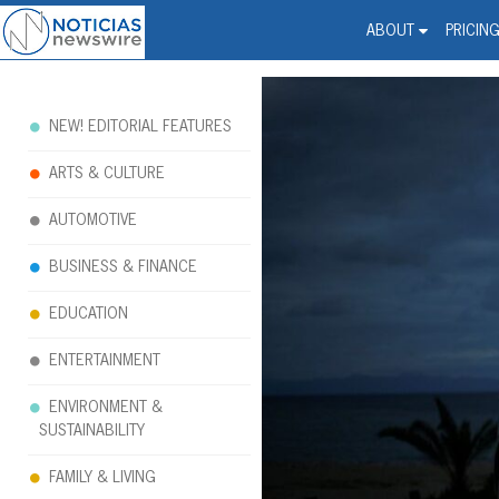
Noticias Newswire - Hi
The world changed. Your 
ABOUT
PRICIN
NEW! EDITORIAL FEATURES
ARTS & CULTURE
AUTOMOTIVE
BUSINESS & FINANCE
EDUCATION
ENTERTAINMENT
ENVIRONMENT &
SUSTAINABILITY
FAMILY & LIVING