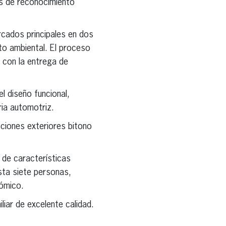
es de reconocimiento
rcados principales en dos
cto ambiental. El proceso
a con la entrega de
l diseño funcional,
ria automotriz.
pciones exteriores bitono
s de características
sta siete personas,
rómico.
liar de excelente calidad.