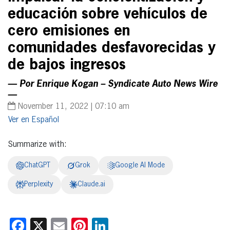
educación sobre vehículos de
cero emisiones en
comunidades desfavorecidas y
de bajos ingresos
— Por Enrique Kogan – Syndicate Auto News Wire
—
November 11, 2022 | 07:10 am
Español
Summarize with:
ChatGPT
Grok
Google AI Mode
Perplexity
Claude.ai
Facebook
X
Email
Pinterest
LinkedIn