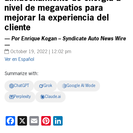
nivel de megavatios para
mejorar la experiencia del
cliente
— Por Enrique Kogan – Syndicate Auto News Wire
—
October 19, 2022 | 12:02 pm
Español
Summarize with:
ChatGPT
Grok
Google AI Mode
Perplexity
Claude.ai
Facebook
X
Email
Pinterest
LinkedIn