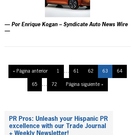
— Por Enrique Kogan – Syndicate Auto News Wire
—
« Página anterior
1
…
61
62
63
64
65
…
72
Página siguiente »
PR Pros: Unleash your Hispanic PR
excellence with our Trade Journal
+ Weekly Newsletter!