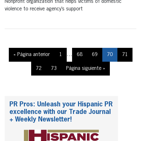
Nonprofit organization that helps victims of domestic
violence to receive agency’s support
« Página anterior
1
…
68
69
70
71
72
73
Página siguiente »
PR Pros: Unleash your Hispanic PR
excellence with our Trade Journal
+ Weekly Newsletter!