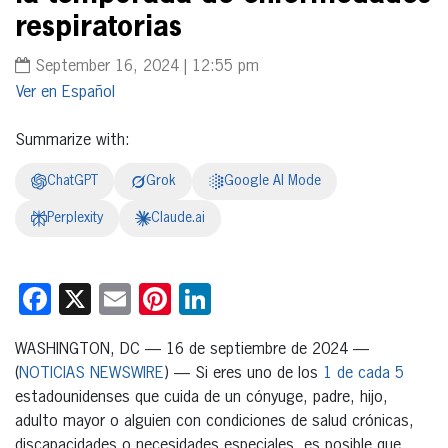
respiratorias
September 16, 2024 | 12:55 pm
Español
Summarize with:
ChatGPT
Grok
Google AI Mode
Perplexity
Claude.ai
Facebook
X
Email
Pinterest
LinkedIn
WASHINGTON, DC — 16 de septiembre de 2024 —
(
NOTICIAS NEWSWIRE
) — Si eres uno de los
1 de cada 5
estadounidenses que cuida de un cónyuge, padre, hijo,
adulto mayor o alguien con condiciones de salud crónicas,
discapacidades o necesidades especiales, es posible que