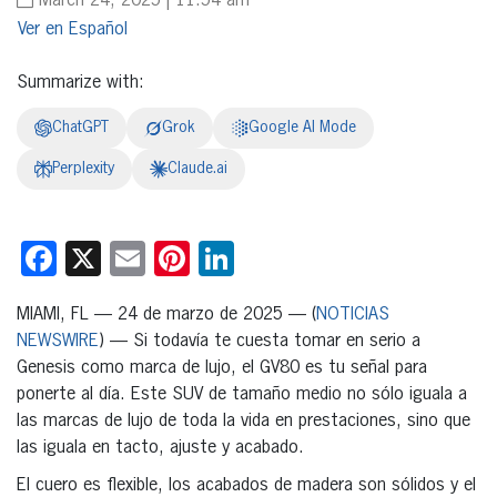
March 24, 2025 | 11:54 am
Español
Summarize with:
ChatGPT
Grok
Google AI Mode
Perplexity
Claude.ai
Facebook
X
Email
Pinterest
LinkedIn
MIAMI, FL — 24 de marzo de 2025 — (
NOTICIAS
NEWSWIRE
) — Si todavía te cuesta tomar en serio a
Genesis como marca de lujo, el GV80 es tu señal para
ponerte al día. Este SUV de tamaño medio no sólo iguala a
las marcas de lujo de toda la vida en prestaciones, sino que
las iguala en tacto, ajuste y acabado.
El cuero es flexible, los acabados de madera son sólidos y el