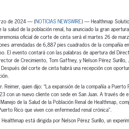
erest
inkedIn
zo de 2024 — (
NOTICIAS NEWSWIRE
) — Healthmap Solutio
 la salud de la población renal, ha anunciado la gran apertura
remonia oficial de corte de cinta será el martes 26 de marz
aciones arrendadas de 6,887 pies cuadrados de la compañía e
. El evento contará con las palabras de apertura del Direct
irector de Crecimiento, Tom Gaffney, y Nelson Pérez Surillo, 
 Después del corte de cinta habrá una recepción con oportu
ión.
r. Reimer, quien dijo: “La expansión de la compañía a Puerto 
23 con un nuevo cliente con sede en San Juan. A través de 
Manejo de la Salud de la Población Renal de Healthmap, co
uerto Rico que viven con enfermedad renal crónica”.
e Healthmap está dirigida por Nelson Pérez Surillo, un exper