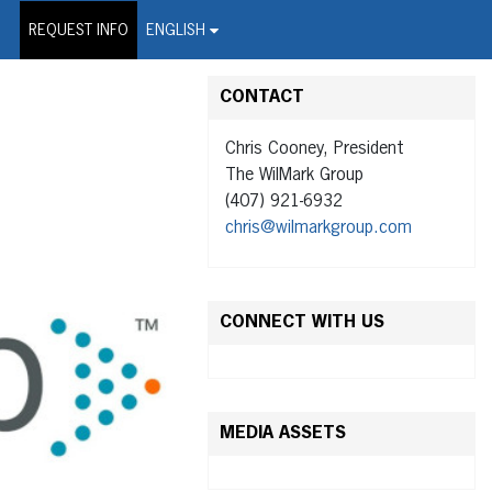
on Wire Service
REQUEST INFO
ENGLISH
CONTACT
Chris Cooney, President
The WilMark Group
(407) 921-6932
chris@wilmarkgroup.com
CONNECT WITH US
MEDIA ASSETS