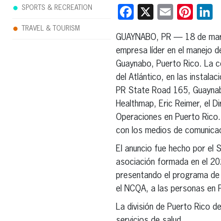
Facebook
X
Email
Pint
L
SPORTS & RECREATION
TRAVEL & TOURISM
GUAYNABO, PR — 18 de mar
empresa líder en el manejo de
Guaynabo, Puerto Rico. La ce
del Atlántico, en las instal
PR State Road 165, Guaynabo
Healthmap, Eric Reimer, el D
Operaciones en Puerto Rico.
con los medios de comunicac
El anuncio fue hecho por el S
asociación formada en el 20
presentando el programa de 
el NCQA, a las personas en P
La división de Puerto Rico d
servicios de salud.