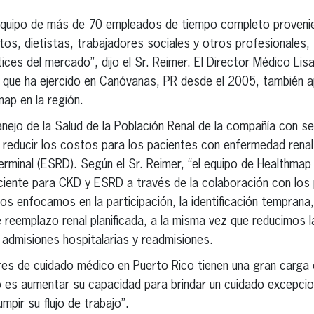
equipo de más de 70 empleados de tiempo completo provenien
os, dietistas, trabajadores sociales y otros profesionales,
tices del mercado”, dijo el Sr. Reimer. El Director Médico Li
 que ha ejercido en Canóvanas, PR desde el 2005, también ap
map en la región.
ejo de la Salud de la Población Renal de la compañía con se
y reducir los costos para los pacientes con enfermedad renal
rminal (ESRD). Según el Sr. Reimer, “el equipo de Healthmap
aciente para CKD y ESRD a través de la colaboración con los
 enfocamos en la participación, la identificación temprana,
e reemplazo renal planificada, a la misma vez que reducimos l
 admisiones hospitalarias y readmisiones.
s de cuidado médico en Puerto Rico tienen una gran carga d
vo es aumentar su capacidad para brindar un cuidado excepci
mpir su flujo de trabajo”.