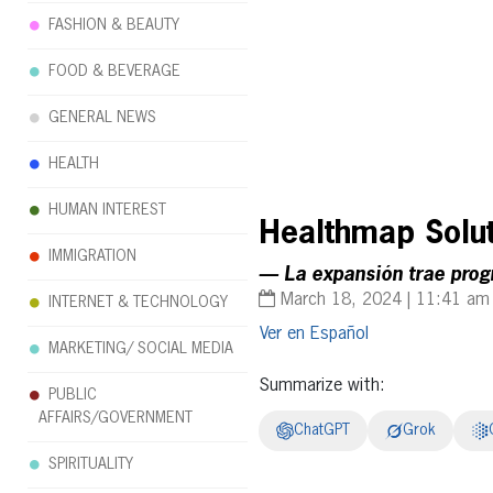
FASHION & BEAUTY
FOOD & BEVERAGE
GENERAL NEWS
HEALTH
HUMAN INTEREST
Healthmap Solut
IMMIGRATION
— La expansión trae prog
March 18, 2024 | 11:41 am
INTERNET & TECHNOLOGY
Español
MARKETING/ SOCIAL MEDIA
Summarize with:
PUBLIC
AFFAIRS/GOVERNMENT
ChatGPT
Grok
SPIRITUALITY