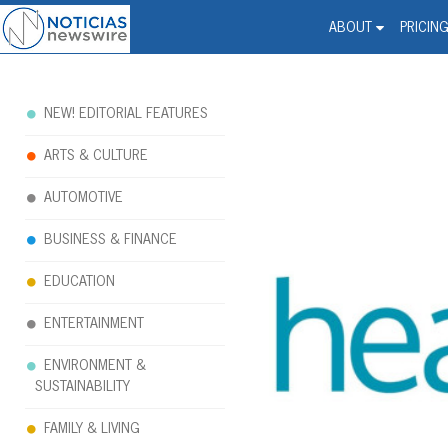
Noticias Newswire - Hi
The world changed. Your 
ABOUT
PRICIN
NEW! EDITORIAL FEATURES
ARTS & CULTURE
AUTOMOTIVE
BUSINESS & FINANCE
EDUCATION
ENTERTAINMENT
ENVIRONMENT &
SUSTAINABILITY
FAMILY & LIVING