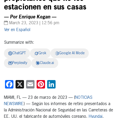
estacionen en sus casas
— Por Enrique Kogan —
March 23, 2023 | 12:56 pm
Español
Summarize with:
ChatGPT
Grok
Google AI Mode
Perplexity
Claude.ai
Facebook
X
Email
Pinterest
LinkedIn
MIAMI, FL — 23 de marzo de 2023 — (
NOTICIAS
NEWSWIRE
) — Según los informes de retiro presentados a
la Administración Nacional de Seguridad en las Carreteras de
EE. UU. el fabricante de automóviles coreano,
Hyundai
,