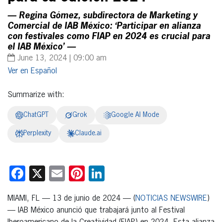
— Regina Gómez, subdirectora de Marketing y
Comercial de IAB México: ‘Participar en alianza
con festivales como FIAP en 2024 es crucial para
el IAB México’ —
June 13, 2024 | 09:00 am
Español
Summarize with:
ChatGPT
Grok
Google AI Mode
Perplexity
Claude.ai
Facebook
X
Email
Pinterest
LinkedIn
MIAMI, FL — 13 de junio de 2024 — (
NOTICIAS NEWSWIRE
)
— IAB México anunció que trabajará junto al Festival