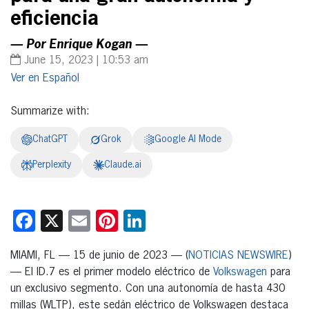
eficiencia
— Por Enrique Kogan —
June 15, 2023 | 10:53 am
Español
Summarize with:
ChatGPT
Grok
Google AI Mode
Perplexity
Claude.ai
Facebook
X
Email
Pinterest
LinkedIn
MIAMI, FL — 15 de junio de 2023 — (
NOTICIAS NEWSWIRE
)
— El ID.7 es el primer modelo eléctrico de
Volkswagen
para
un exclusivo segmento. Con una autonomía de hasta 430
millas (WLTP), este sedán eléctrico de Volkswagen destaca