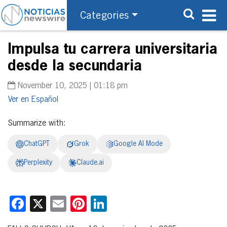
Categories
Impulsa tu carrera universitaria
desde la secundaria
November 10, 2025 | 01:18 pm
Español
Summarize with:
ChatGPT
Grok
Google AI Mode
Perplexity
Claude.ai
Facebook
X
Email
Pinterest
LinkedIn