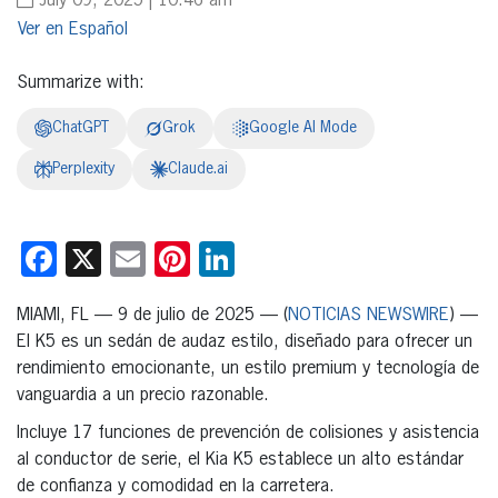
July 09, 2025 | 10:46 am
Español
Summarize with:
ChatGPT
Grok
Google AI Mode
Perplexity
Claude.ai
Facebook
X
Email
Pinterest
LinkedIn
MIAMI, FL — 9 de julio de 2025 — (
NOTICIAS NEWSWIRE
) —
El K5 es un sedán de audaz estilo, diseñado para ofrecer un
rendimiento emocionante, un estilo premium y tecnología de
vanguardia a un precio razonable.
Incluye 17 funciones de prevención de colisiones y asistencia
al conductor de serie, el Kia K5 establece un alto estándar
de confianza y comodidad en la carretera.