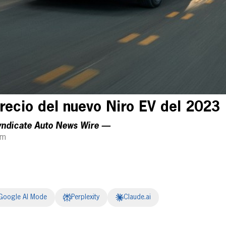
precio del nuevo Niro EV del 2023
yndicate Auto News Wire —
am
Google AI Mode
Perplexity
Claude.ai