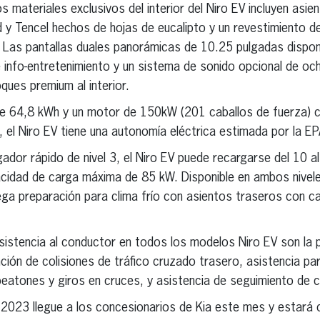
s materiales exclusivos del interior del Niro EV incluyen asi
ad y Tencel hechos de hojas de eucalipto y un revestimiento
 Las pantallas duales panorámicas de 10.25 pulgadas dispon
 info-entretenimiento y un sistema de sonido opcional de oc
es premium al interior.
de 64,8 kWh y un motor de 150kW (201 caballos de fuerza) 
el Niro EV tiene una autonomía eléctrica estimada por la EP
dor rápido de nivel 3, el Niro EV puede recargarse del 10 a
cidad de carga máxima de 85 kW. Disponible en ambos nivele
ega preparación para clima frío con asientos traseros con c
istencia al conductor en todos los modelos Niro EV son la p
ión de colisiones de tráfico cruzado trasero, asistencia par
eatones y giros en cruces, y asistencia de seguimiento de ca
 2023 llegue a los concesionarios de Kia este mes y estará 