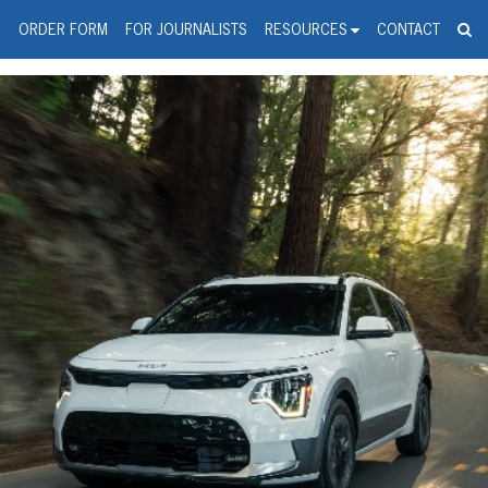
spanic Press Release Distributi
wire should 'tu'
G
ORDER FORM
FOR JOURNALISTS
RESOURCES
CONTACT