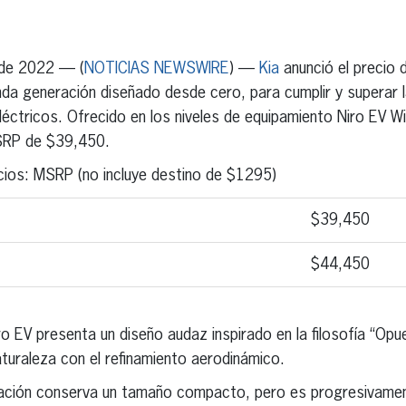
erest
inkedIn
 de 2022 — (
NOTICIAS NEWSWIRE
) —
Kia
anunció el precio d
da generación diseñado desde cero, para cumplir y superar l
éctricos. Ofrecido en los niveles de equipamiento Niro EV Wi
MSRP de $39,450.
cios: MSRP (no incluye destino de $1295)
$39,450
$44,450
iro EV presenta un diseño audaz inspirado en la filosofía “Op
naturaleza con el refinamiento aerodinámico.
ación conserva un tamaño compacto, pero es progresivamen