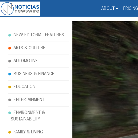
Noticias Newswire - Hi
The world changed. Your 
ABOUT
PRICIN
NEW! EDITORIAL FEATURES
ARTS & CULTURE
AUTOMOTIVE
BUSINESS & FINANCE
EDUCATION
ENTERTAINMENT
ENVIRONMENT &
SUSTAINABILITY
FAMILY & LIVING