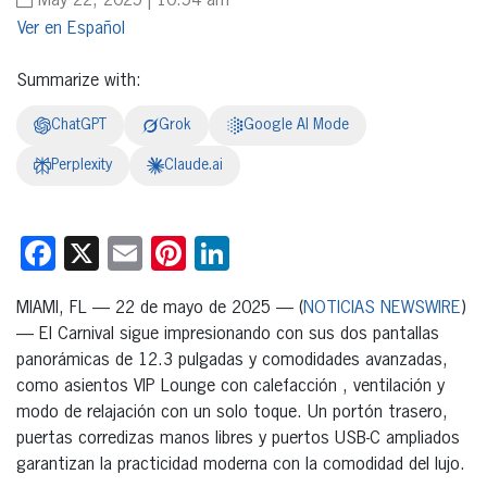
May 22, 2025 | 10:54 am
Español
Summarize with:
ChatGPT
Grok
Google AI Mode
Perplexity
Claude.ai
Facebook
X
Email
Pinterest
LinkedIn
MIAMI, FL — 22 de mayo de 2025 — (
NOTICIAS NEWSWIRE
)
— El Carnival sigue impresionando con sus dos pantallas
panorámicas de 12.3 pulgadas y comodidades avanzadas,
como asientos VIP Lounge con calefacción , ventilación y
modo de relajación con un solo toque. Un portón trasero,
puertas corredizas manos libres y puertos USB-C ampliados
garantizan la practicidad moderna con la comodidad del lujo.