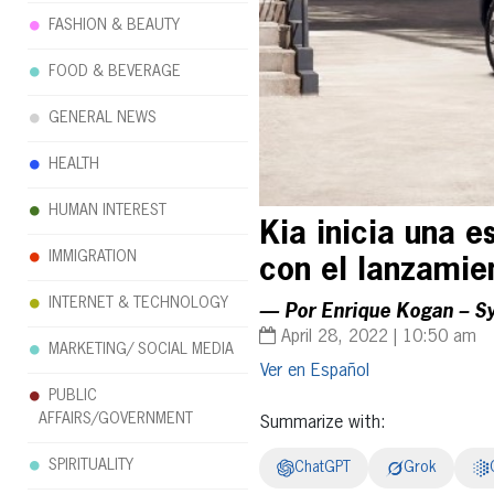
FASHION & BEAUTY
FOOD & BEVERAGE
GENERAL NEWS
HEALTH
HUMAN INTEREST
Kia inicia una e
IMMIGRATION
con el lanzamie
INTERNET & TECHNOLOGY
— Por Enrique Kogan – S
April 28, 2022 | 10:50 am
MARKETING/ SOCIAL MEDIA
Español
PUBLIC
AFFAIRS/GOVERNMENT
Summarize with:
SPIRITUALITY
ChatGPT
Grok