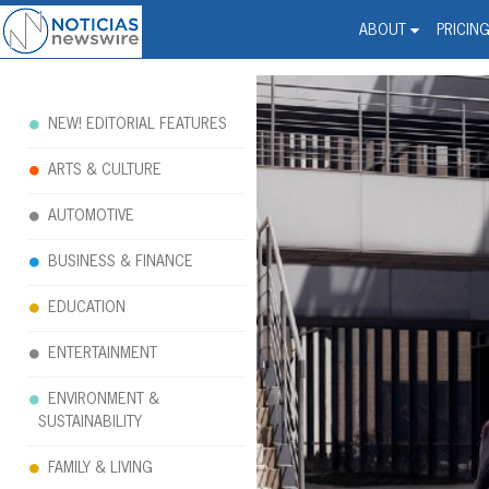
Noticias Newswire - Hi
The world changed. Your 
ABOUT
PRICIN
NEW! EDITORIAL FEATURES
ARTS & CULTURE
AUTOMOTIVE
BUSINESS & FINANCE
EDUCATION
ENTERTAINMENT
ENVIRONMENT &
SUSTAINABILITY
FAMILY & LIVING