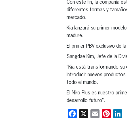
Con este fin, la compañía e
diferentes formas y tamaños,
mercado.
Kia lanzará su primer model
madure.
El primer PBV exclusivo de la
Sangdae Kim, Jefe de la Div
“Kia está transformando su e
introducir nuevos productos
todo el mundo.
El Niro Plus es nuestro prim
desarrollo futuro”.
Facebook
X
Email
Pint
L