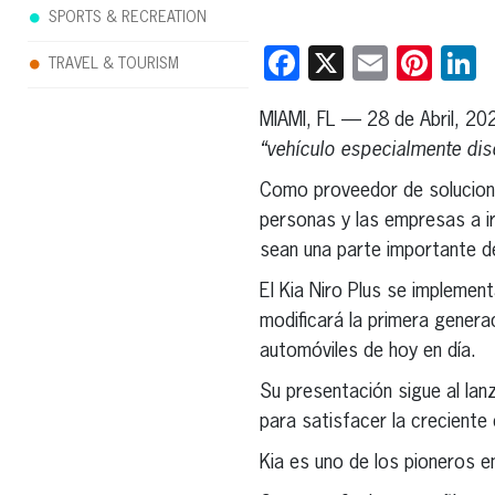
SPORTS & RECREATION
Facebook
X
Email
Pint
L
TRAVEL & TOURISM
MIAMI, FL — 28 de Abril, 20
“vehículo especialmente dis
Como proveedor de solucione
personas y las empresas a i
sean una parte importante de
El Kia Niro Plus se implemen
modificará la primera gener
automóviles de hoy en día.
Su presentación sigue al la
para satisfacer la creciente
Kia es uno de los pioneros e