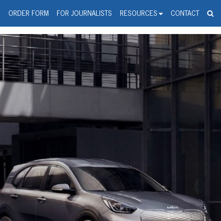
spanic Press Release Distributi
wire should 'tu'
G
ORDER FORM
FOR JOURNALISTS
RESOURCES
CONTACT