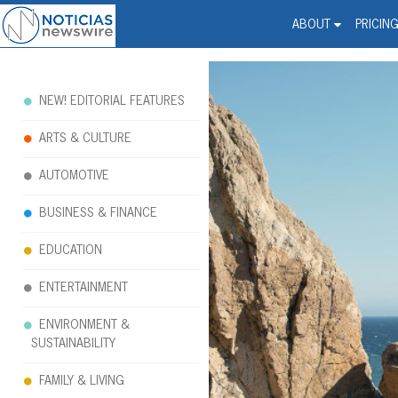
Noticias Newswire - Hi
The world changed. Your 
ABOUT
PRICIN
NEW! EDITORIAL FEATURES
ARTS & CULTURE
AUTOMOTIVE
BUSINESS & FINANCE
EDUCATION
ENTERTAINMENT
ENVIRONMENT &
SUSTAINABILITY
FAMILY & LIVING