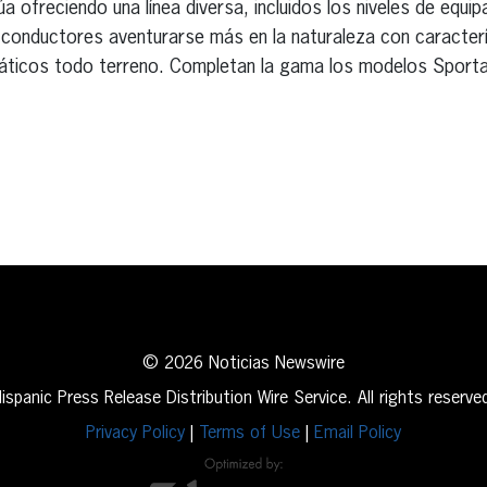
a ofreciendo una línea diversa, incluidos los niveles de equi
s conductores aventurarse más en la naturaleza con caracter
máticos todo terreno. Completan la gama los modelos Spor
erest
inkedIn
© 2026 Noticias Newswire
ispanic Press Release Distribution Wire Service. All rights reserve
Privacy Policy
|
Terms of Use
|
Email Policy