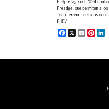
El Sportage del 2024 continú
Prestige, que permiten a lo
todo terreno, incluidos neu
PHEV.
Facebook
X
Email
Pint
L
H