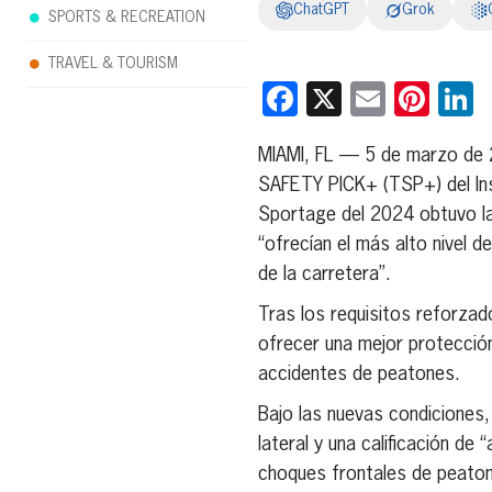
ChatGPT
Grok
SPORTS & RECREATION
TRAVEL & TOURISM
Facebook
X
Email
Pint
L
MIAMI, FL — 5 de marzo de
SAFETY PICK+ (TSP+) del Inst
Sportage del 2024 obtuvo la
“ofrecían el más alto nivel 
de la carretera”.
Tras los requisitos reforzado
ofrecer una mejor protecció
accidentes de peatones.
Bajo las nuevas condiciones,
lateral y una calificación de
choques frontales de peatone