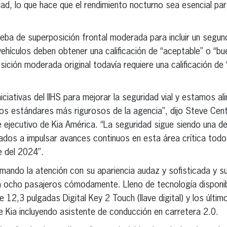
ridad, lo que hace que el rendimiento nocturno sea esencial par
ueba de superposición frontal moderada para incluir un segu
ehículos deben obtener una calificación de “aceptable” o “bue
ción moderada original todavía requiere una calificación de 
ciativas del IIHS para mejorar la seguridad vial y estamos a
os estándares más rigurosos de la agencia”, dijo Steve Cent
 ejecutivo de Kia América. “La seguridad sigue siendo una de
ados a impulsar avances continuos en esta área crítica todo
e del 2024”.
llamando la atención con su apariencia audaz y sofisticada y 
a ocho pasajeros cómodamente. Lleno de tecnología disponibl
 12,3 pulgadas Digital Key 2 Touch (llave digital) y los últ
e Kia incluyendo asistente de conducción en carretera 2.0.