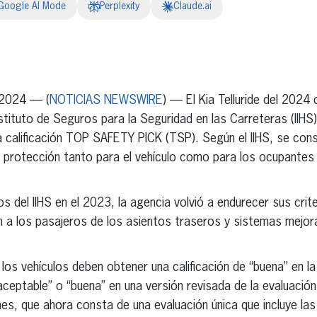
Google AI Mode
Perplexity
Claude.ai
erest
inkedIn
 2024 — (
NOTICIAS NEWSWIRE
) — El Kia Telluride del 2024 
ituto de Seguros para la Seguridad en las Carreteras (IIHS)
 calificación TOP SAFETY PICK (TSP). Según el IIHS, se con
de protección tanto para el vehículo como para los ocupantes 
s del IIHS en el 2023, la agencia volvió a endurecer sus crit
n a los pasajeros de los asientos traseros y sistemas mejor
 los vehículos deben obtener una calificación de “buena” en l
 “aceptable” o “buena” en una versión revisada de la evaluació
s, que ahora consta de una evaluación única que incluye la