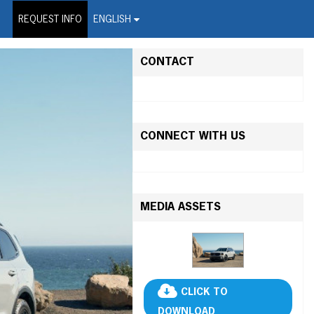
on Wire Service
REQUEST INFO
ENGLISH
CONTACT
CONNECT WITH US
MEDIA ASSETS
CLICK TO
DOWNLOAD