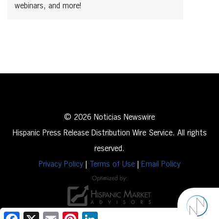
webinars, and more!
© 2026 Noticias Newswire
Hispanic Press Release Distribution Wire Service. All rights
reserved.
Privacy Policy
|
Terms of Use
|
Email Policy
Facebook
X
Email
Pinterest
LinkedIn