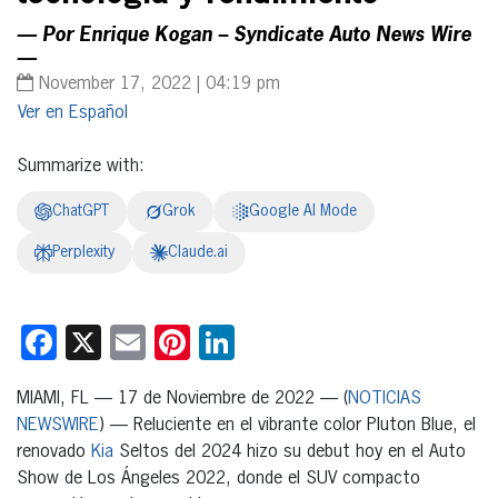
— Por Enrique Kogan – Syndicate Auto News Wire
—
November 17, 2022 | 04:19 pm
Español
Summarize with:
ChatGPT
Grok
Google AI Mode
Perplexity
Claude.ai
Facebook
X
Email
Pinterest
LinkedIn
MIAMI, FL — 17 de Noviembre de 2022 — (
NOTICIAS
NEWSWIRE
) — Reluciente en el vibrante color Pluton Blue, el
renovado
Kia
Seltos del 2024 hizo su debut hoy en el Auto
Show de Los Ángeles 2022, donde el SUV compacto