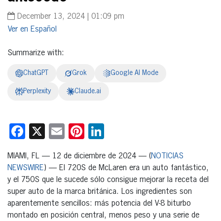
December 13, 2024 | 01:09 pm
Español
Summarize with:
ChatGPT
Grok
Google AI Mode
Perplexity
Claude.ai
Facebook
X
Email
Pinterest
LinkedIn
MIAMI, FL — 12 de diciembre de 2024 — (
NOTICIAS
NEWSWIRE
) — El 720S de McLaren era un auto fantástico,
y el 750S que le sucede sólo consigue mejorar la receta del
super auto de la marca británica. Los ingredientes son
aparentemente sencillos: más potencia del V-8 biturbo
montado en posición central, menos peso y una serie de