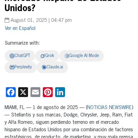
Unidos?
August 01, 2025 | 04:47 pm
Español
Summarize with:
ChatGPT
Grok
Google AI Mode
Perplexity
Claude.ai
Facebook
X
Email
Pinterest
LinkedIn
MIAMI, FL — 1 de agosto de 2025 — (
NOTICIAS NEWSWIRE
)
— Stellantis y sus marcas, Dodge, Chrysler, Jeep, Ram, Fiat
y Alfa Romeo, siguen perdiendo terreno en el mercado
hispano de Estados Unidos por una combinación de factores
estratégicos, de producto, de marketing, y muy mala prensa