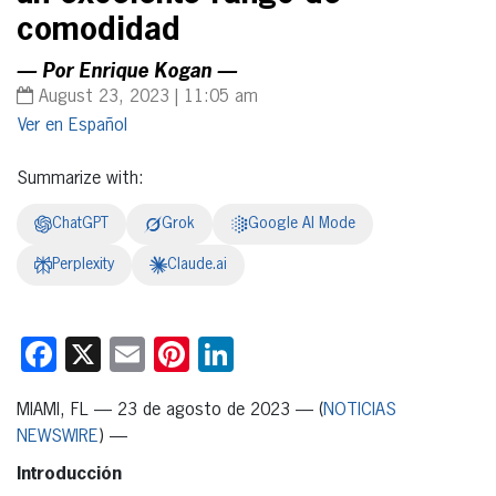
comodidad
— Por Enrique Kogan —
August 23, 2023 | 11:05 am
Español
Summarize with:
ChatGPT
Grok
Google AI Mode
Perplexity
Claude.ai
Facebook
X
Email
Pinterest
LinkedIn
MIAMI, FL — 23 de agosto de 2023 — (
NOTICIAS
NEWSWIRE
) —
Introducción