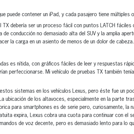
 que puede contener un iPad, y cada pasajero tiene múltiples
n el TX debería ser un proceso fácil con puntos LATCH fáciles
ra de conducción no demasiado alta del SUV y la amplia apert
acer la carga en un asiento de menos de un dolor de cabeza.
adas es nítida, con gráficos fáciles de leer y respuestas ráp
rían perfeccionarse. Mi vehículo de pruebas TX también tení
 estos sistemas en los vehículos Lexus, pero éste fue un po
 La ubicación de los altavoces, especialmente en la parte tra
mbrica para smartphones es de serie pero, curiosamente, la n
tuita expira, Lexus cobra una cuota para continuar con el se
omandos de voz decente, pero es demasiado lento para lo qu