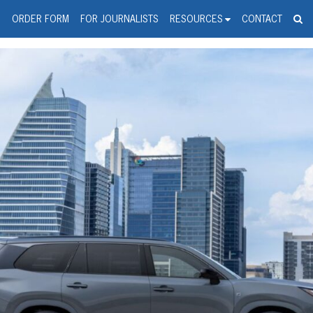
spanic Press Release Distributi
wire should 'tu'
G
ORDER FORM
FOR JOURNALISTS
RESOURCES
CONTACT