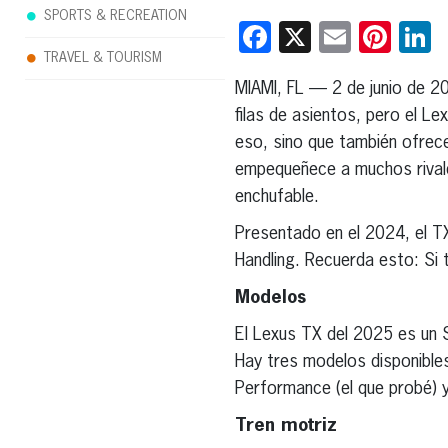
SPORTS & RECREATION
Facebook
X
Email
Pint
L
TRAVEL & TOURISM
MIAMI, FL — 2 de junio de 2
filas de asientos, pero el L
eso, sino que también ofrec
empequeñece a muchos rivales
enchufable.
Presentado en el 2024, el T
Handling. Recuerda esto: Si 
Modelos
El Lexus TX del 2025 es un 
Hay tres modelos disponibles
Performance (el que probé)
Tren motriz