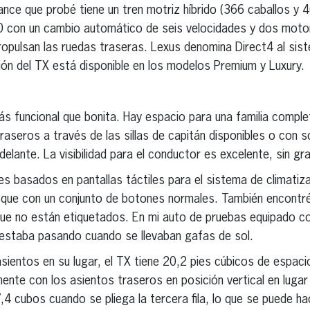
ce que probé tiene un tren motriz híbrido (366 caballos y 40
 con un cambio automático de seis velocidades y dos motor
ropulsan las ruedas traseras. Lexus denomina Direct4 al sis
ón del TX está disponible en los modelos Premium y Luxury.
s funcional que bonita. Hay espacio para una familia completa
raseros a través de las sillas de capitán disponibles o con s
a adelante. La visibilidad para el conductor es excelente, sin 
es basados en pantallas táctiles para el sistema de climatiza
que con un conjunto de botones normales. También encontré
rque no están etiquetados. En mi auto de pruebas equipado co
ue estaba pasando cuando se llevaban gafas de sol.
 asientos en su lugar, el TX tiene 20,2 pies cúbicos de espac
nte con los asientos traseros en posición vertical en lugar 
 cubos cuando se pliega la tercera fila, lo que se puede ha