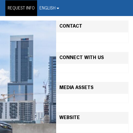
on Wire Service
REQUEST INFO
ENGLISH
CONTACT
CONNECT WITH US
MEDIA ASSETS
WEBSITE