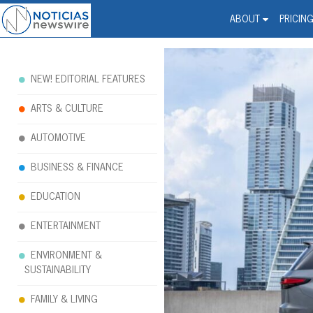
Noticias Newswire - Hi
The world changed. Your 
ABOUT
PRICIN
NEW! EDITORIAL FEATURES
ARTS & CULTURE
AUTOMOTIVE
BUSINESS & FINANCE
EDUCATION
ENTERTAINMENT
ENVIRONMENT &
SUSTAINABILITY
FAMILY & LIVING