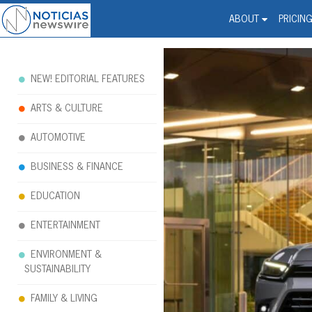
Noticias Newswire - Hi
The world changed. Your 
ABOUT
PRICIN
NEW! EDITORIAL FEATURES
ARTS & CULTURE
AUTOMOTIVE
BUSINESS & FINANCE
EDUCATION
ENTERTAINMENT
ENVIRONMENT &
SUSTAINABILITY
FAMILY & LIVING