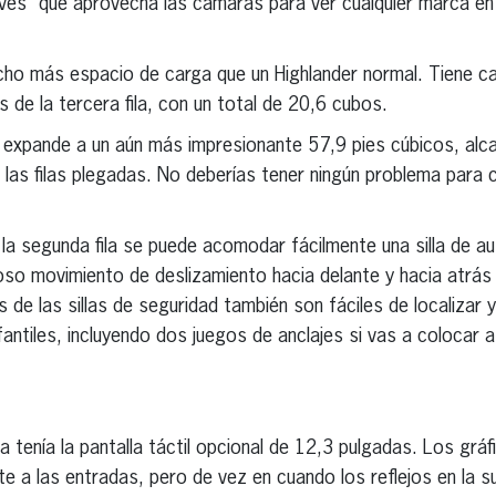
avés” que aprovecha las cámaras para ver cualquier marca en
cho más espacio de carga que un Highlander normal. Tiene ca
 de la tercera fila, con un total de 20,6 cubos.
se expande a un aún más impresionante 57,9 pies cúbicos, al
las filas plegadas. No deberías tener ningún problema para c
 la segunda fila se puede acomodar fácilmente una silla de a
oso movimiento de deslizamiento hacia delante y hacia atrás 
s de las sillas de seguridad también son fáciles de localizar
nfantiles, incluyendo dos juegos de anclajes si vas a colocar
 tenía la pantalla táctil opcional de 12,3 pulgadas. Los gráfi
e a las entradas, pero de vez en cuando los reflejos en la s