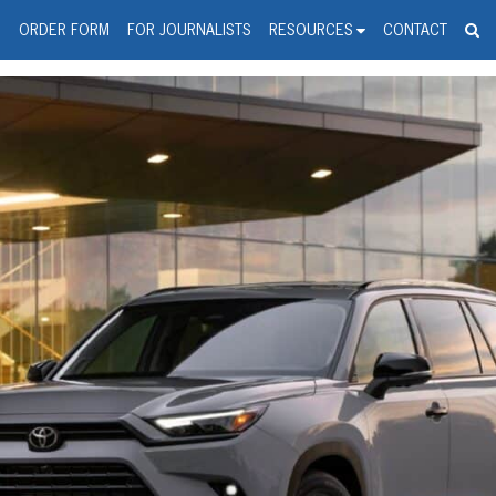
spanic Press Release Distributi
wire should 'tu'
G
ORDER FORM
FOR JOURNALISTS
RESOURCES
CONTACT