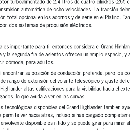
or turboalimentado de 2,4 litros de cuatro cilindros (265 
transmisión automática de ocho velocidades. La tracción dela
ión total opcional en los adornos y de serie en el Platino. T
e con dos sistemas de propulsión eléctricos.
a es importante para ti, entonces considera el Grand Highla
y la segunda fila de asientos ofrecen un amplio espacio, y aho
cir cómoda, para adultos.
cil encontrar su posición de conducción preferida, pero los 
e rango de extensión del volante telescópico y ajuste del coj
Highlander altas calificaciones para la visibilidad hacia el exte
gados, lo que ayuda a ver en las curvas.
as tecnológicas disponibles del Grand Highlander también ay
 permite ver hacia atrás, incluso si has cargado completame
nvolvente disponible es nítido y se puede girar para mirar al