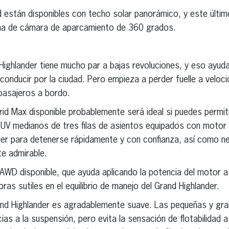
 están disponibles con techo solar panorámico, y este últi
ma de cámara de aparcamiento de 360 grados.
d Highlander tiene mucho par a bajas revoluciones, y eso ayud
conducir por la ciudad. Pero empieza a perder fuelle a veloc
pasajeros a bordo.
rid Max disponible probablemente será ideal si puedes permi
 SUV medianos de tres filas de asientos equipados con motor
der para detenerse rápidamente y con confianza, así como n
te admirable.
 AWD disponible, que ayuda aplicando la potencia del motor a
oras sutiles en el equilibrio de manejo del Grand Highlander.
and Highlander es agradablemente suave. Las pequeñas y gr
ias a la suspensión, pero evita la sensación de flotabilidad 