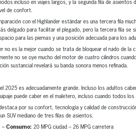
dos incluso en viajes largos, y la segunda fila de asientos 
vel de confort.
paración con el Highlander estándar es una tercera fila muc
 delgado para facilitar el plegado, pero la tercera fila se s
pacio para las piernas y una posición adecuada para los adu
r no es la mejor cuando se trata de bloquear el ruido de la c
ente no se oye mucho del motor de cuatro cilindros cuando 
ración sustancial revelará su banda sonora menos refinada.
el 2025 es adecuadamente grande. Incluso los adultos caben e
uipaje puede caber en el maletero, incluso cuando todos los
destaca por su confort, tecnología y calidad de construcció
un SUV mediano de tres filas de asientos.
2 –
Consumo:
20 MPG ciudad – 26 MPG carretera