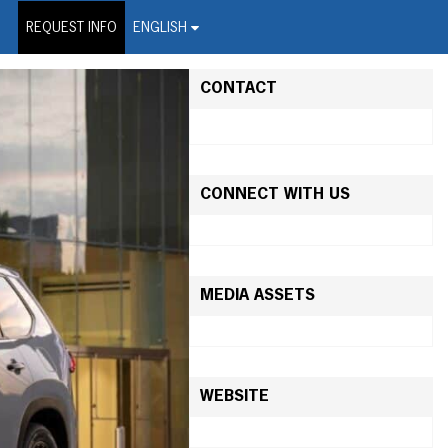
on Wire Service
REQUEST INFO
ENGLISH
CONTACT
CONNECT WITH US
MEDIA ASSETS
WEBSITE