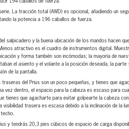
ucir 194 caballos de fuerza.
serie. La tracción total (AWD) es opcional, añadiendo un se
tando la potencia a 196 caballos de fuerza.
el salpicadero y la buena ubicación de los mandos hacen que e
. Menos atractivo es el cuadro de instrumentos digital. Mues
icación y forma también son incómodas; la mayoría de nue
aban el asiento y el volante a la posición deseada, la parte 
ión de la pantalla.
s traseras del Prius son un poco pequeñas, y tienes que aga
Una vez dentro, el espacio para la cabeza es escaso para cu
ue tienes que agacharte para evitar golpearte la cabeza con
 visibilidad trasera es escasa debido a la inclinación de la lu
 techo.
rius y tendrás 20,3 pies cúbicos de espacio de carga disponi