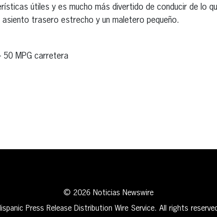
rísticas útiles y es mucho más divertido de conducir de lo q
n asiento trasero estrecho y un maletero pequeño.
– 50 MPG carretera
erest
inkedIn
© 2026 Noticias Newswire
ispanic Press Release Distribution Wire Service. All rights reserve