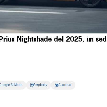
Prius Nightshade del 2025, un sedá
Google AI Mode
Perplexity
Claude.ai
erest
inkedIn