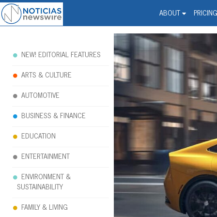
Noticias Newswire - Hi
The world changed. Your 
ABOUT
PRICIN
NEW! EDITORIAL FEATURES
ARTS & CULTURE
AUTOMOTIVE
BUSINESS & FINANCE
EDUCATION
ENTERTAINMENT
ENVIRONMENT &
SUSTAINABILITY
FAMILY & LIVING