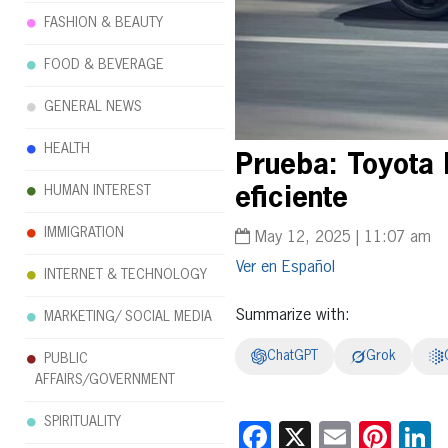
FASHION & BEAUTY
FOOD & BEVERAGE
GENERAL NEWS
HEALTH
Prueba: Toyota 
HUMAN INTEREST
eficiente
IMMIGRATION
May 12, 2025 | 11:07 am
Español
INTERNET & TECHNOLOGY
Summarize with:
MARKETING/ SOCIAL MEDIA
ChatGPT
Grok
PUBLIC
AFFAIRS/GOVERNMENT
SPIRITUALITY
Facebook
X
Email
Pint
L