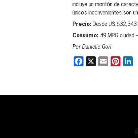
incluye un montón de caracte
únicos inconvenientes son u
Precio:
Desde US $32,343
Consumo:
49 MPG ciudad 
Por Danielle Gori
Facebook
X
Email
Pint
L
H