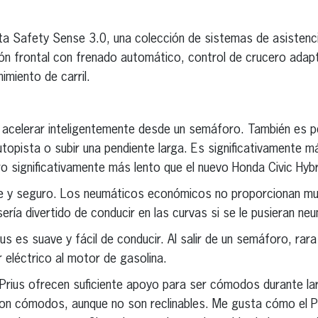
a Safety Sense 3.0, una colección de sistemas de asistenci
sión frontal con frenado automático, control de crucero adap
imiento de carril.
e acelerar inteligentemente desde un semáforo. También es 
topista o subir una pendiente larga. Es significativamente má
pero significativamente más lento que el nuevo Honda Civic Hybr
ble y seguro. Los neumáticos económicos no proporcionan m
 sería divertido de conducir en las curvas si se le pusieran 
rius es suave y fácil de conducir. Al salir de un semáforo, rar
 eléctrico al motor de gasolina.
 Prius ofrecen suficiente apoyo para ser cómodos durante la
on cómodos, aunque no son reclinables. Me gusta cómo el P