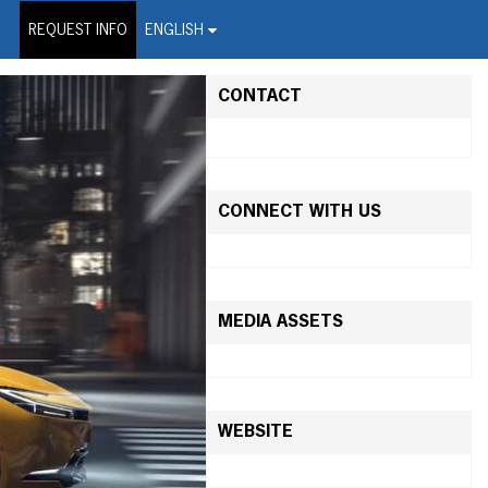
on Wire Service
REQUEST INFO
ENGLISH
CONTACT
CONNECT WITH US
MEDIA ASSETS
WEBSITE