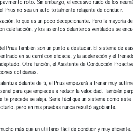
vimento roto. Sin embargo, el excesivo ruido de los neumáti
el Prius no sea un auto totalmente relajante de conducir.
zación, lo que es un poco decepcionante. Pero la mayoría de
on calefacción, y los asientos delanteros ventilados se enc
el Prius también son un punto a destacar. El sistema de asi
 centrado en su carril con eficacia, y la aceleración y el fre
o adaptado. Otra función, el Asistente de Conducción Proactiv
ciones cotidianas.
 ralentiza delante de ti, el Prius empezará a frenar muy sutil
señal para que empieces a reducir la velocidad. También par
que te precede se aleja. Sería fácil que un sistema como este
arlo, pero en mis pruebas nunca resultó agobiante.
ucho más que un utilitario fácil de conducir y muy eficiente.