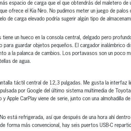
más espacio de carga que el que obtendrás del maletero de
 que ofrece el Kia Niro. No pudimos meter un juego de palos d
uelo de carga elevado podría sugerir algún tipo de almacenami
us tiene un hueco en la consola central, delgado pero profundo
o para guardar objetos pequeños. El cargador inalámbrico di
nto a la palanca de cambios. Los portavasos son un poco má
tellas de agua.
antalla táctil central de 12,3 pulgadas. Me gusta la interfaz l
mpulsada por Google del último sistema multimedia de Toyota
 y Apple CarPlay viene de serie, junto con una almohadilla de
No está refrigerada, así que después de una hora ahí dentro
 de forma más convencional, hay seis puertos USB-C repartid