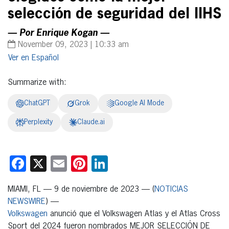
selección de seguridad del IIHS
— Por Enrique Kogan —
November 09, 2023 | 10:33 am
Español
Summarize with:
ChatGPT
Grok
Google AI Mode
Perplexity
Claude.ai
Facebook
X
Email
Pinterest
LinkedIn
MIAMI, FL — 9 de noviembre de 2023 — (
NOTICIAS
NEWSWIRE
) —
Volkswagen
anunció que el Volkswagen Atlas y el Atlas Cross
Sport del 2024 fueron nombrados MEJOR SELECCIÓN DE