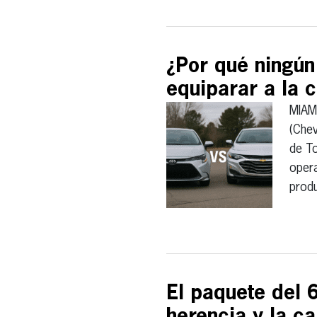
¿Por qué ningún
equiparar a la 
MIAM
(Chev
de To
opera
prod
El paquete del 