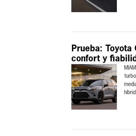
Prueba: Toyota 
confort y fiabil
MIAM
turbo
media
híbri