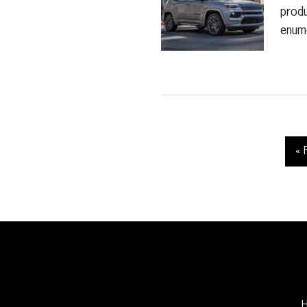
produ
enu
« 
H