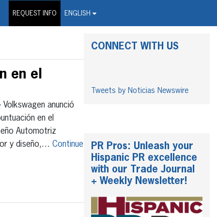
on Wire Service
REQUEST INFO
ENGLISH
CONNECT WITH US
n en el
Tweets by Noticias Newswire
Volkswagen anunció
untuación en el
seño Automotriz
tor y diseño,…
Continue
PR Pros: Unleash your
Hispanic PR excellence
with our Trade Journal
+ Weekly Newsletter!