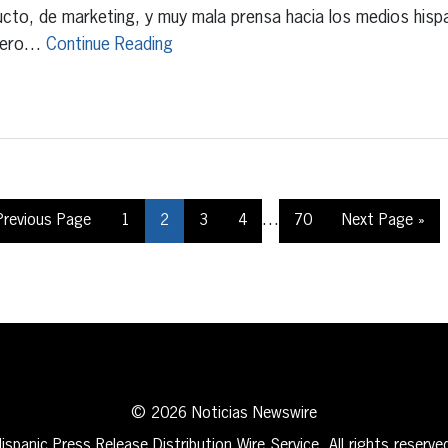
cto, de marketing, y muy mala prensa hacia los medios hispa
mero…
Continue Reading
…
Previous Page
1
2
3
4
70
Next Page »
© 2026 Noticias Newswire
ispanic Press Release Distribution Wire Service. All rights reserve