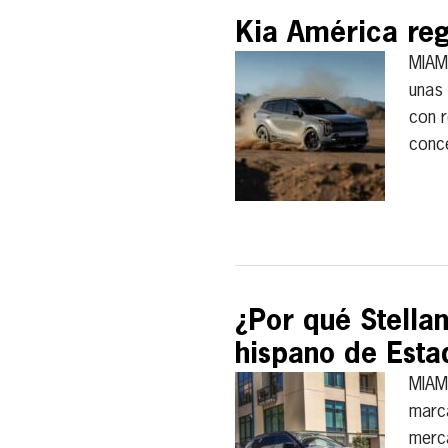
Kia América reg
MIAM
unas 
con r
conce
¿Por qué Stella
hispano de Esta
MIAM
marca
merc