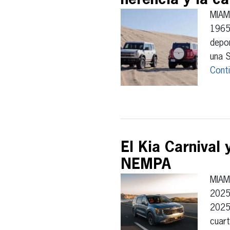
herencia y la c
MIAM
1965,
depor
una S
Cont
El Kia Carnival 
NEMPA
MIAM
2025 
2025 
cuart