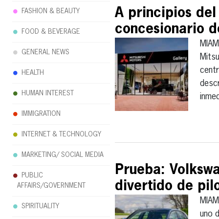
A principios del
FASHION & BEAUTY
concesionario de
FOOD & BEVERAGE
MIAM
GENERAL NEWS
Mitsu
cent
HEALTH
descr
HUMAN INTEREST
inme
IMMIGRATION
INTERNET & TECHNOLOGY
MARKETING/ SOCIAL MEDIA
Prueba: Volkswa
PUBLIC
divertido de pil
AFFAIRS/GOVERNMENT
MIAM
SPIRITUALITY
uno 