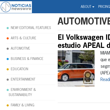
Noticias Newswire - Hi
The world changed. Your 
ABOUT
PRICIN
AUTOMOTIV
NEW! EDITORIAL FEATURES
El Volkswagen I
ARTS & CULTURE
estudio APEAL 
AUTOMOTIVE
MIAM
BUSINESS & FINANCE
que e
segme
EDUCATION
(APEA
Read
ENTERTAINMENT
ENVIRONMENT &
SUSTAINABILITY
FAMILY & LIVING