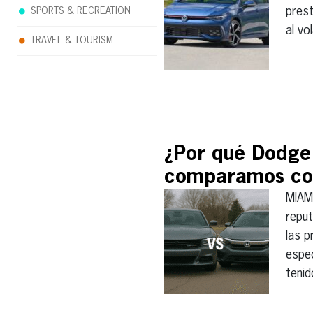
prest
SPORTS & RECREATION
al vo
TRAVEL & TOURISM
¿Por qué Dodge 
comparamos co
MIAM
reput
las 
espec
teni