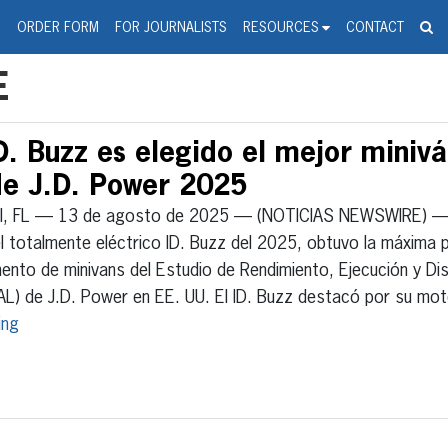
spanic Press Release Distributi
wire should 'tu'
G
ORDER FORM
FOR JOURNALISTS
RESOURCES
CONTACT
E
D. Buzz es elegido el mejor minivá
de J.D. Power 2025
I, FL — 13 de agosto de 2025 — (NOTICIAS NEWSWIRE) — 
l totalmente eléctrico ID. Buzz del 2025, obtuvo la máxima p
nto de minivans del Estudio de Rendimiento, Ejecución y Di
L) de J.D. Power en EE. UU. El ID. Buzz destacó por su mo
ing